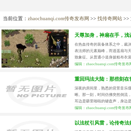
当前位置：
zhaochuanqi.com传奇发布网
>>
找传奇网站
>> 
天尊加身，神扇在手，浅
在热血传奇的装备体系之中，裁
表法师的元素巅峰，而逍遥扇与
致象征。从普通小道身披粗布衣
编辑：zhaochuanqi.com传奇发布网
重回玛法大陆：那些刻在
深夜的房间里，熟悉的背景音乐
晰。那一刻，时间仿佛突然倒流，
耳边是噼里啪啦的键盘声，身边
编辑：zhaochuanqi.com传奇发布网
以法杖引风雷，论传奇法