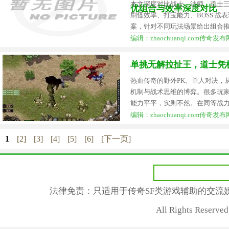
本文深度对比战士、法师、道士
优组合与效率深度对比
刷怪效率、打宝能力、BOSS 
案，针对不同玩法场景给出组合
编辑：zhaochuanqi.com传奇发布网
单挑无解拉扯王，道士凭
热血传奇的野外PK、单人对决，
机制与战术思维的博弈。很多玩
能力平平，实则不然。在同等战
编辑：zhaochuanqi.com传奇发布网
1
[2]
[3]
[4]
[5]
[6]
[下一页]
法律免责：只适用于传奇SF类游戏辅助的交流
All Rights Reser