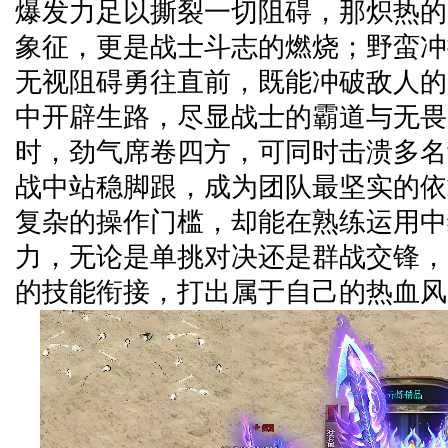
爆发力足以撕裂一切阻碍，那炽热的
象征，更是战士斗志的燃烧；野蛮冲
无视阻碍勇往直前，既能冲破敌人的
中开辟生路，尽显战士的霸道与无畏
时，劲气席卷四方，可同时击溃多名
战中站稳脚跟，成为团队最坚实的依
复杂的操作门槛，却能在熟练运用中
力，无论是单挑对决还是群战交锋，
的技能衔接，打出属于自己的热血风