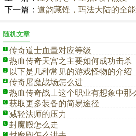
下一篇：
道韵藏锋，玛法大陆的全能
随机文章
传奇道士血量对应等级
1
热血传奇天宫之主要如何成功击杀
2
以下是几种常见的游戏怪物的介绍
3
传奇屠魔战场怎么进
4
热血传奇战士这个职业有想象中那
5
获取更多装备的简易途径
6
减轻法师的压力
7
封魔殿怎么走
8
封魔殿怎么进去
9