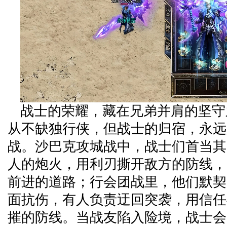
战士的荣耀，藏在兄弟并肩的坚守
从不缺独行侠，但战士的归宿，永远
战。沙巴克攻城战中，战士们首当其
人的炮火，用利刃撕开敌方的防线，
前进的道路；行会团战里，他们默契
面抗伤，有人负责迂回突袭，用信任
摧的防线。当战友陷入险境，战士会