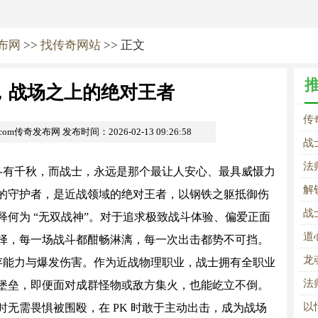
发布网
>>
找传奇网站
>> 正文
，战场之上的绝对王者
传
i.com传奇发布网
发布时间：2026-02-13 09:26:58
战
法
各有千秋，而战士，永远是那个最让人安心、最具威慑力
解
的守护者，是近战领域的绝对王者，以钢铁之躯抵御伤
战
何为 “无双战神”。对于追求极致战斗体验、偏爱正面
道
择，每一场战斗都酣畅淋漓，每一次出击都势不可挡。
龙
存能力与爆发伤害。作为近战物理职业，战士拥有全职业
法
堡垒，即便面对成群怪物或敌方集火，也能屹立不倒。
以
无需畏惧被围殴，在 PK 时敢于主动出击，成为战场