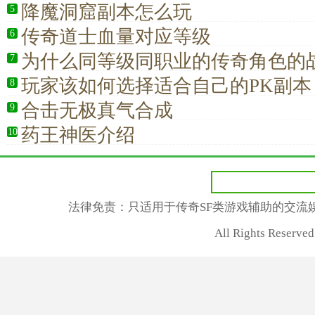
降魔洞窟副本怎么玩
5
传奇道士血量对应等级
6
为什么同等级同职业的传奇角色的
7
异呢？
玩家该如何选择适合自己的PK副本
8
合击无极真气合成
9
药王神医介绍
10
法律免责：只适用于传奇SF类游戏辅助的交流
All Rights Reser