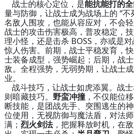
战士的核心定位，是
能抗能打的全
量与防御，让战士成为战场上的 “不
名敌人围攻，也能从容应对，不会轻
战士的攻击伤害极高，普攻稳定，技
理小怪，还是击杀 BOSS，亦或是
惊人伤害。前期，战士平稳发育，快
士装备成型，强势崛起；后期，战士
敌。全程强势，无弱势期，让战士成
业。
战斗技巧，让战士如虎添翼。战士
则暗藏技巧。
野蛮冲撞
，不仅能位移
断技能，是团战先手、突围逃生的神
位使用，无视防御与魔法盾，对法师与 
满；
烈火剑法
，把握释放时机，在敌
出，实现一击必杀；
半月弯刀
，聚怪