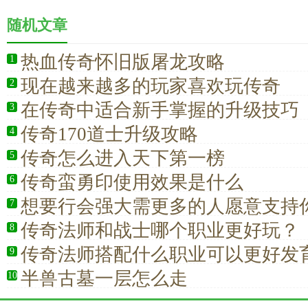
随机文章
热血传奇怀旧版屠龙攻略
1
现在越来越多的玩家喜欢玩传奇
2
在传奇中适合新手掌握的升级技巧
3
传奇170道士升级攻略
4
传奇怎么进入天下第一榜
5
传奇蛮勇印使用效果是什么
6
想要行会强大需更多的人愿意支持
7
传奇法师和战士哪个职业更好玩？
8
传奇法师搭配什么职业可以更好发
9
半兽古墓一层怎么走
10