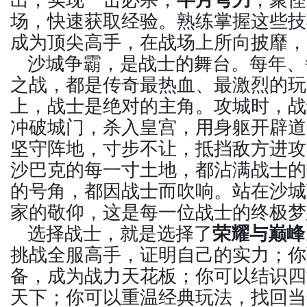
场，快速获取经验。熟练掌握这些技
成为顶尖高手，在战场上所向披靡，
沙城争霸，是战士的舞台。每年、
之战，都是传奇最热血、最激烈的玩
上，战士是绝对的主角。攻城时，战
冲破城门，杀入皇宫，用身躯开辟道
坚守阵地，寸步不让，抵挡敌方进攻
沙巴克的每一寸土地，都沾满战士的
的号角，都因战士而吹响。站在沙城
家的敬仰，这是每一位战士的终极梦
选择战士，就是选择了
荣耀与巅峰
挑战全服高手，证明自己的实力；你
备，成为战力天花板；你可以结识四
天下；你可以重温经典玩法，找回当